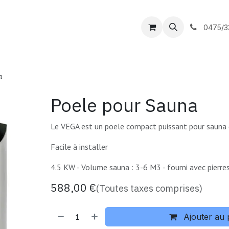
outique
DC Piscines
Contactez-nous
0475/3
a
Poele pour Sauna
Le VEGA est un poele compact puissant pour sauna d
Facile à installer
4.5 KW - Volume sauna : 3-6 M3 - fourni avec pierre
588,00
€
(Toutes taxes comprises)
Ajouter au 