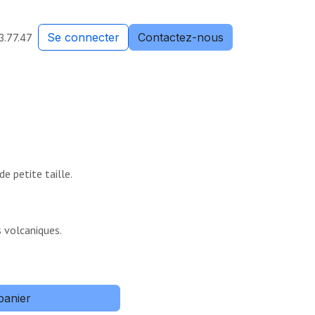
Se connecter
Contactez-nous
3.77.47
e petite taille.
s volcaniques.
panier