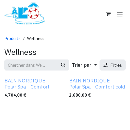
Se rendre au contenu
Produits
Wellness
Wellness
Trier par
Filtres
Nouveau !
Nouveau !
BAIN NORDIQUE -
BAIN NORDIQUE -
Polar Spa - Comfort
Polar Spa - Comfort cold
4.704,00
€
2.680,00
€