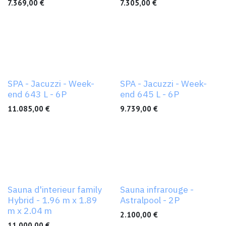
7.369,00
€
7.305,00
€
SPA - Jacuzzi - Week-
SPA - Jacuzzi - Week-
end 643 L - 6P
end 645 L - 6P
11.085,00
€
9.739,00
€
Sauna d'interieur family
Sauna infrarouge -
Hybrid - 1.96 m x 1.89
Astralpool - 2P
m x 2.04 m
2.100,00
€
11.000,00
€