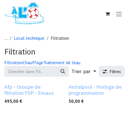
Se rendre au contenu
...
Local technique
Filtration
Filtration
Filtration
Chauffage
Traitement de l'eau
Trier par
Filtres
Afp - Groupe de
Astralpool - Horloge de
filtration FSP - Emaux
programmation
495,00
€
50,00
€