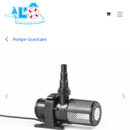
Se rendre au contenu
Pompe-Gravitaire