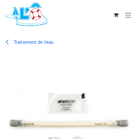
Se rendre au contenu
Traitement de l'eau