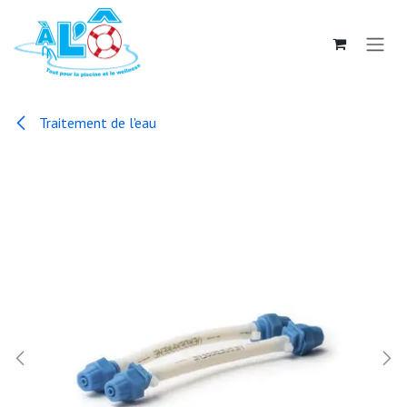
Se rendre au contenu
Traitement de l'eau