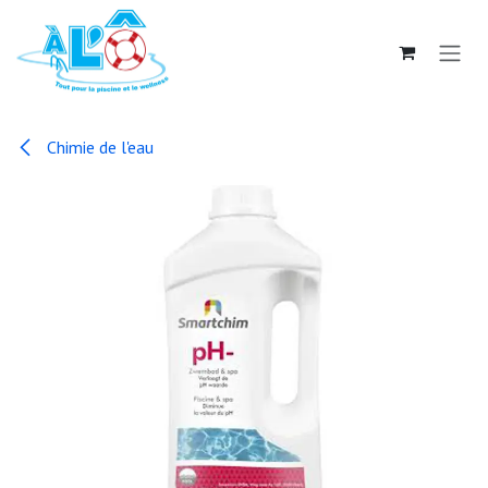
Se rendre au contenu
Chimie de l'eau