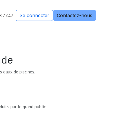
Se connecter
Contactez-nous
3.77.47
ide
s eaux de piscines.
oduits par le grand public