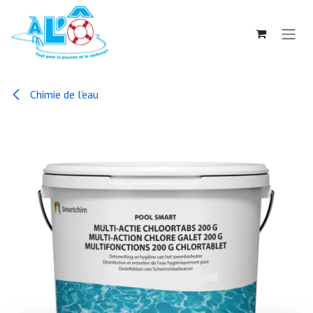
Se rendre au contenu
Chimie de l'eau