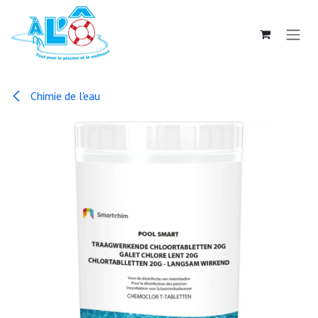
Se rendre au contenu
Chimie de l'eau