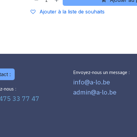
Ajouter au 
Ajouter à la liste de souhaits
Envoyez-nous un message :
act :
info@a-lo.be
z-nous :
admin@a-lo.be
475 33 77 47