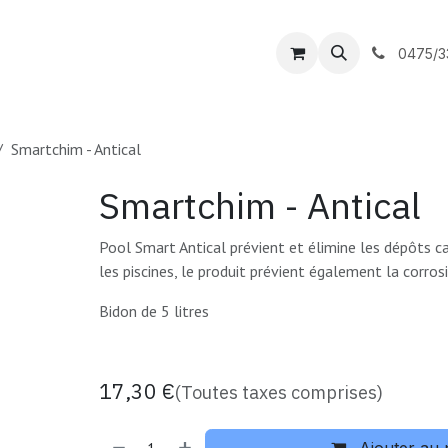
outique
DC Piscines
Contactez-nous
0475/3
Smartchim - Antical
Smartchim - Antical
Pool Smart Antical prévient et élimine les dépôts c
les piscines, le produit prévient également la corro
Bidon de 5 litres
17,30
€
(Toutes taxes comprises)