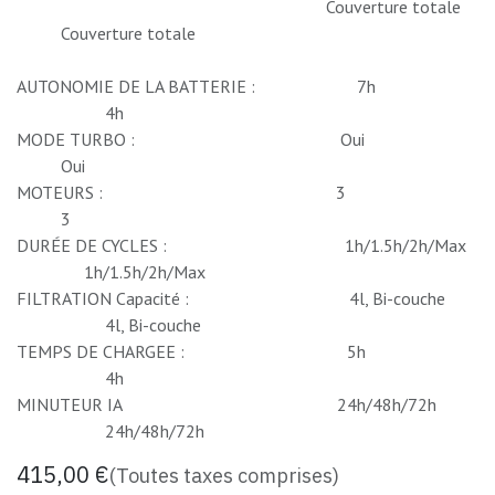
​​Couverture totale
​​Couverture totale
AUTONOMIE DE LA BATTERIE :
7h
​4h
MODE TURBO :
​Oui
​Oui
MOTEURS :
​3
​3
DURÉE DE CYCLES :
​1h/1.5h/2h/Max
​​1h/1.5h/2h/Max
FILTRATION Capacité :
​4l, Bi-couche
​4l, Bi-couche
TEMPS DE CHARGEE :
​5h
​4h
MINUTEUR IA
​24h/48h/72h
​​24h/48h/72h
415,00
€
(Toutes taxes comprises)