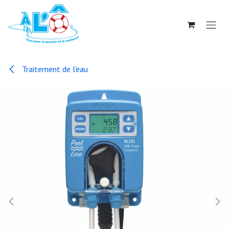
Se rendre au contenu
Traitement de l'eau