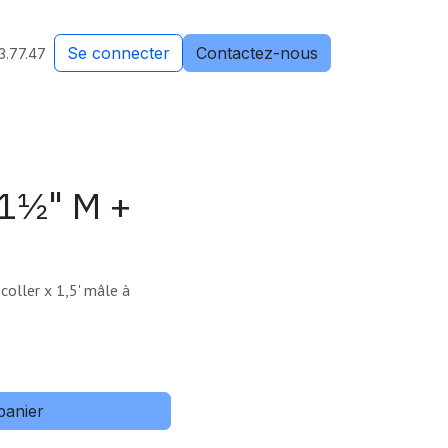
Se connecter
Contactez-nous
3.77.47
 1½" M +
coller x 1,5' mâle à
panier