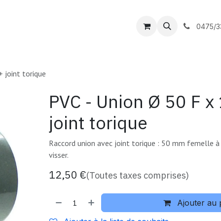
outique
DC Piscines
Contactez-nous
0475/3
 joint torique
PVC - Union Ø 50 F x
joint torique
Raccord union avec joint torique : 50 mm femelle à 
visser.
12,50
€
(Toutes taxes comprises)
Ajouter au 