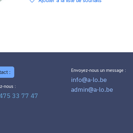
Ajouter à la liste de souhaits
Envoyez-nous un message :
act :
info@a-lo.be
z-nous :
admin@a-lo.be
475 33 77 47