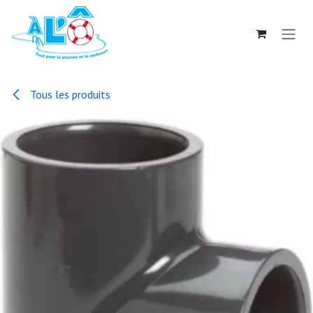
Se rendre au contenu
Tous les produits