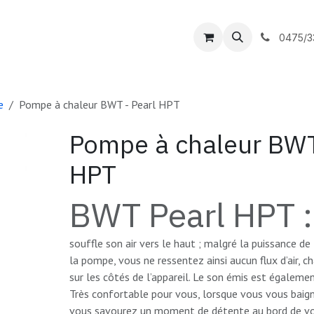
outique
DC Piscines
Contactez-nous
0475/3
e
Pompe à chaleur BWT - Pearl HPT
Pompe à chaleur BWT
HPT
BWT Pearl HPT :
souffle son air vers le haut ; malgré la puissance de
la pompe, vous ne ressentez ainsi aucun flux d’air, ch
sur les côtés de l’appareil. Le son émis est égalemen
Très confortable pour vous, lorsque vous vous baig
vous savourez un moment de détente au bord de vot