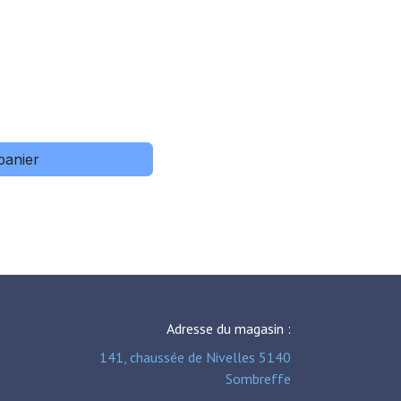
panier
Adresse du magasin :
141, chaussée de Nivelles 5140
Sombreffe