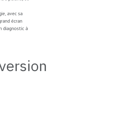
ie, avec sa
grand écran
n diagnostic à
version