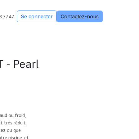
Se connecter
Contactez-nous
3.77.47
 - Pearl
aud ou froid,
t très réduit.
nez ou que
re piscine, et