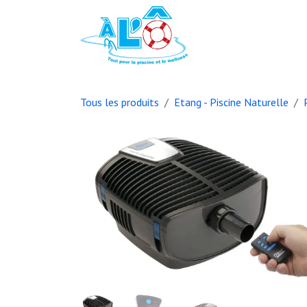
Se rendre au contenu
Page d'accueil
B
Tous les produits
Etang - Piscine Naturelle