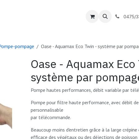
outique
DC Piscines
Contactez-nous
0475/3
Pompe-pompage
Oase - Aquamax Eco Twin - système par pomp
Oase - Aquamax Eco 
système par pompag
Pompe hautes performances, débit variable par té
Pompe pour filtre haute performance, avec débit d
personnalisable
par télécommande.
Beaucoup moins d'entretien grâce à la large crépine
efficace des végétaux ou des déjections de poisson j