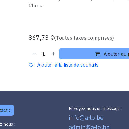
11mm.
867,73
€
(Toutes taxes comprises)
Ajouter au 
Ajouter à la liste de souhaits
Envoyez-nous un message :
act :
info@a-lo.be
z-nous :
admin@a-lo.be