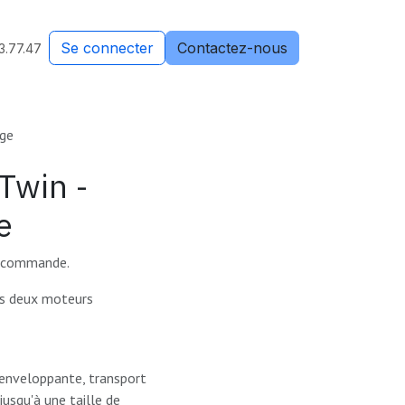
Se connecter
Contactez-nous
3.77.47
age
Twin -
e
lécommande.
es deux moteurs
 enveloppante, transport
usqu'à une taille de