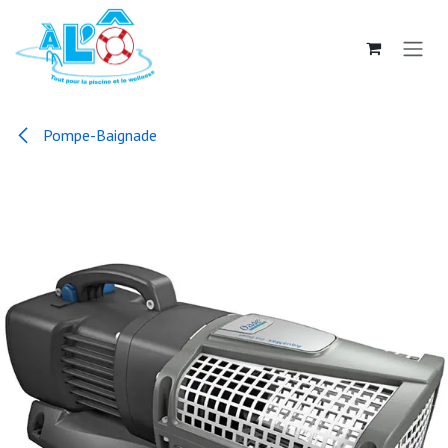
Se rendre au contenu
Pompe-Baignade