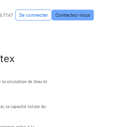
Se connecter
Contactez-nous
3.77.47
ytex
la circulation de l'eau et
r, la capacité totale du
anismes grâce à la