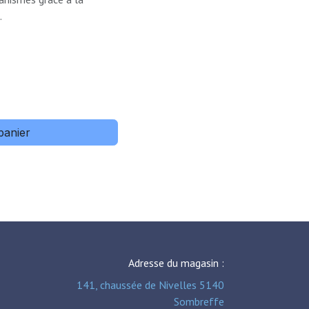
.
panier
Adresse du magasin :
141, chaussée de Nivelles 5140
Sombreffe