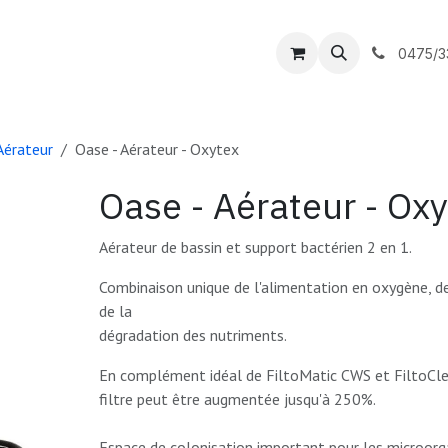
outique
DC Piscines
Contactez-nous
0475/3
Aérateur
Oase - Aérateur - Oxytex
Oase - Aérateur - Ox
Aérateur de bassin et support bactérien 2 en 1.
Combinaison unique de l'alimentation en oxygène, de 
de la
dégradation des nutriments.
En complément idéal de FiltoMatic CWS et FiltoClea
filtre peut être augmentée jusqu'à 250%.
Espace de colonisation important pour les microorg