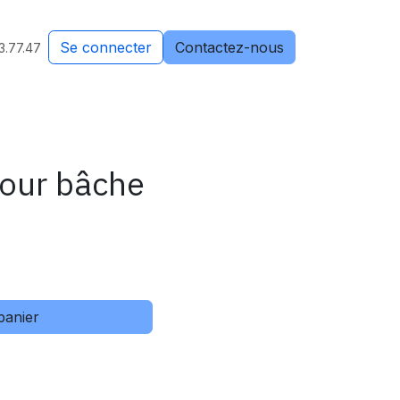
Se connecter
Contactez-nous
3.77.47
our bâche
panier