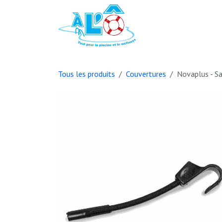
Se rendre au contenu
Page d'accueil
B
Tous les produits
Couvertures
Novaplus - S