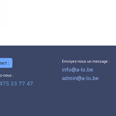
Envoyez-nous un message :
act :
info@a-lo.be
z-nous :
admin@a-lo.be
475 33 77 47