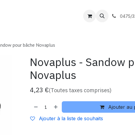
outique
DC Piscines
Contactez-nous
0475/3
andow pour bâche Novaplus
Novaplus - Sandow p
Novaplus
4,23
€
(Toutes taxes comprises)
Ajouter au 
Ajouter à la liste de souhaits