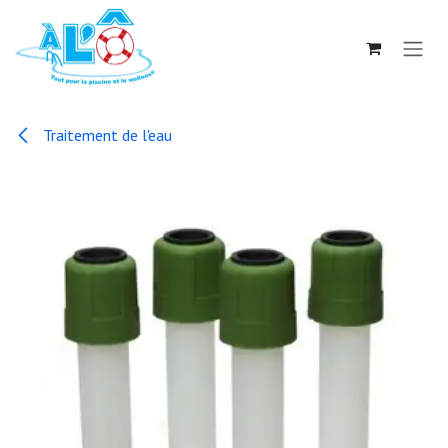
Se rendre au contenu
Traitement de l'eau