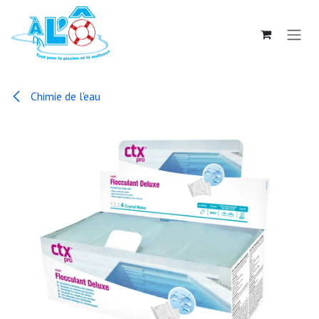
Se rendre au contenu
Chimie de l'eau