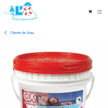
Se rendre au contenu
Chimie de l'eau