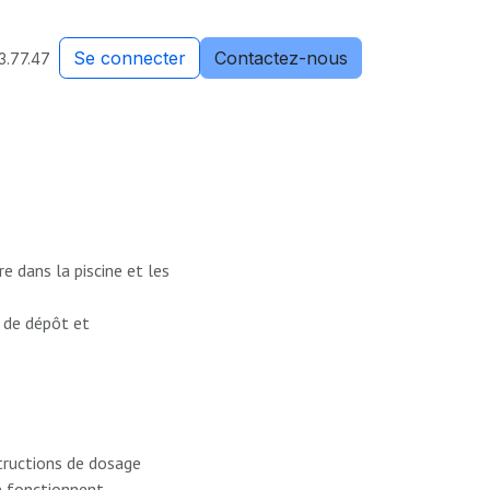
Se connecter
Contactez-nous
3.77.47
e dans la piscine et les
, de dépôt et
structions de dosage
e fonctionnent