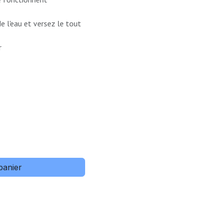
 l'eau et versez le tout
ur
panier