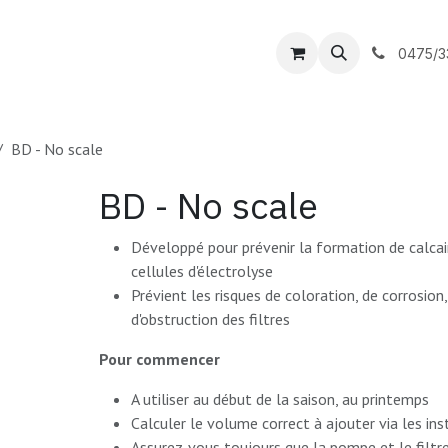
outique
DC Piscines
Contactez-nous
0475/3
BD - No scale
BD - No scale
Développé pour prévenir la formation de calcair
cellules d'électrolyse
Prévient les risques de coloration, de corrosion
d'obstruction des filtres
Pour commencer
A utiliser au début de la saison, au printemps
Calculer le volume correct à ajouter via les in
Assurez-vous toujours que la pompe et le filtr