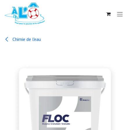
Se rendre au contenu
Chimie de l'eau