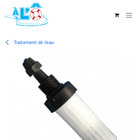
Se rendre au contenu
Traitement de l'eau